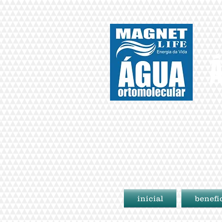
Á
inicial
benefi