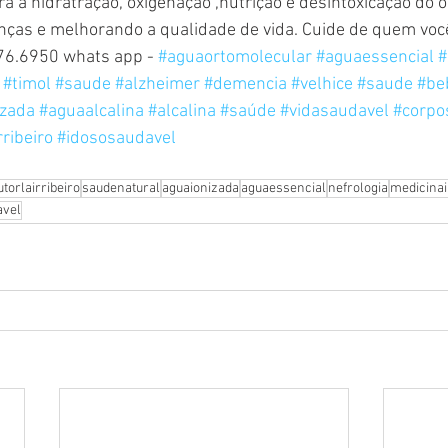
a hidratração, oxigenação ,nutrição e desintoxicação do o
enças e melhorando a qualidade de vida. Cuide de quem voc
76.6950 whats app - 
#aguaortomolecular
#aguaessencial
#
#timol
#saude
#alzheimer
#demencia
#velhice
#saude
#be
zada
#aguaalcalina
#alcalina
#saúde
#vidasaudavel
#corpo
rribeiro
#idososaudavel
utorlairribeiro
saudenatural
aguaionizada
aguaessencial
nefrologia
medicinai
avel