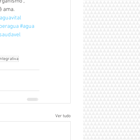
rganismo , 
ê ama.
aguavital
beragua
#agua
saudavel
ntegrativa
Ver tudo