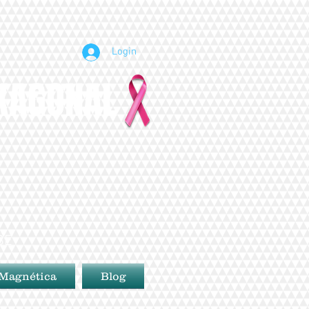
Login
EXAGONAL
BE
 Magnética
Blog