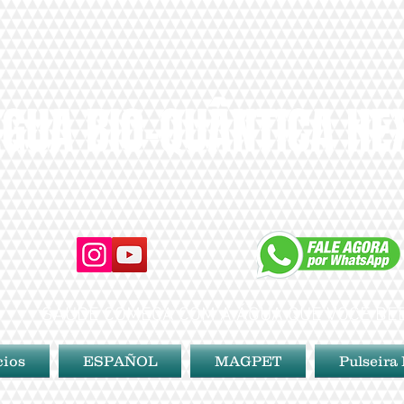
GUA BIO-QUÂNTICA H
SAÚDE COMEÇA COM A ÁGUA QUE VOCÊ BE
cios
ESPAÑOL
MAGPET
Pulseira