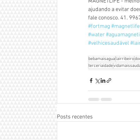
MAGNETLIFE - melhora 
ajudando a evitar do
fale conosco. 41. 996
#fortmag
#magnetlife
#water
#aguamagneti
#velhicesaudável
#lai
bebamaisagua
lairribeiro
do
terceriaidade
vidamaissaud
Posts recentes