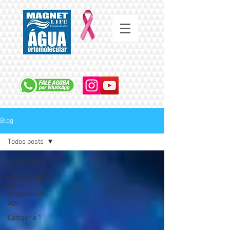
SAÚDE COMEÇA COM A ÁGUA QUE VOCÊ BEBE
Blog
Todos posts
Todos posts
saude, dieta,
agua
magnetizada,
agu
Categoria 1