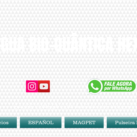
GUA BIO-QUÂNTICA H
SAÚDE COMEÇA COM A ÁGUA QUE VOCÊ BE
cios
ESPAÑOL
MAGPET
Pulseira