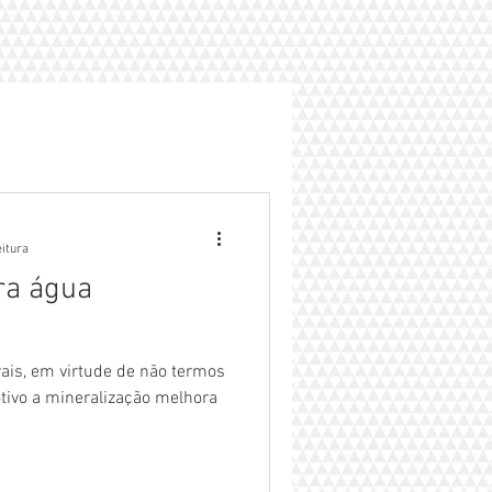
eitura
ra água
 termos