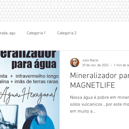
+55 41.99676.6950 - whats app
zada, agu
Categoria 1
Categoria 2
Julio Nacle
29 de nov. de 2022
1 min de l
Mineralizador pa
MAGNETLIFE
Nossa água é pobre em minerais, em virtude de não
solos vulcanicos , por este motivo a mineralização melhora
em muito a...