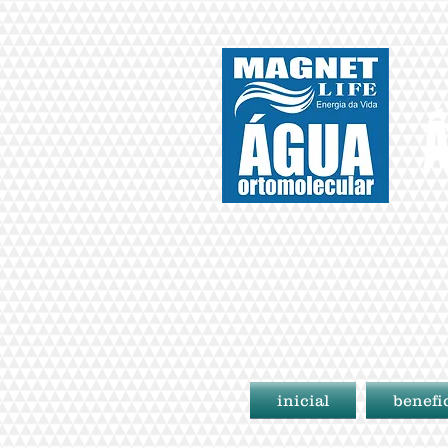
Á
inicial
benefi