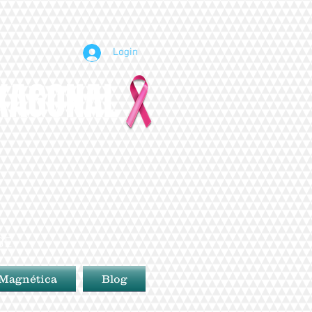
Login
EXAGONAL
BE
 Magnética
Blog