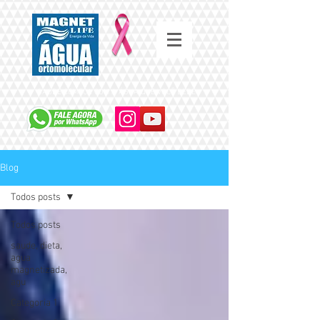
SAÚDE COMEÇA COM A ÁGUA QUE VOCÊ BEBE
Blog
Todos posts
Todos posts
saude, dieta,
agua
magnetizada,
agu
Categoria 1