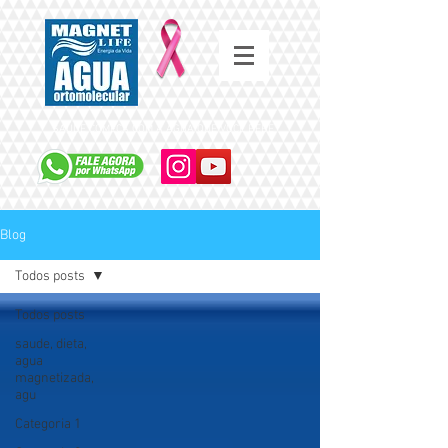
SAÚDE COMEÇA COM A ÁGUA QUE VOCÊ BEBE
Blog
Todos posts
Todos posts
saude, dieta,
agua
magnetizada,
agu
Categoria 1