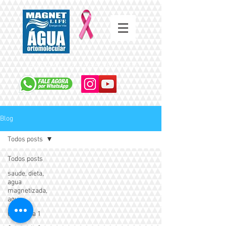
SAÚDE COMEÇA COM A ÁGUA QUE VOCÊ BEBE
Blog
Todos posts
Todos posts
saude, dieta,
agua
magnetizada,
agu
Categoria 1