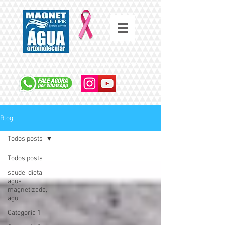
SAÚDE COMEÇA COM A ÁGUA QUE VOCÊ BEBE
Blog
Todos posts
Todos posts
saude, dieta,
agua
magnetizada,
agu
Categoria 1