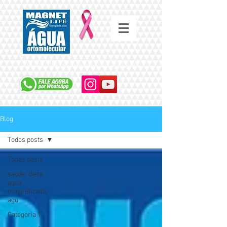
SAÚDE COMEÇA COM A ÁGUA QUE VOCÊ BEBE
Blog
Todos posts
Todos posts
saude, dieta,
agua
magnetizada,
agu
Categoria 1