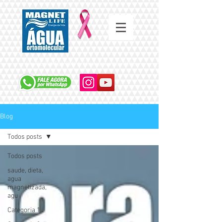
SAÚDE COMEÇA COM A ÁGUA QUE VOCÊ BEBE
Blog
Todos posts
Todos posts
saude, dieta,
agua
magnetizada,
agu
Categoria 1