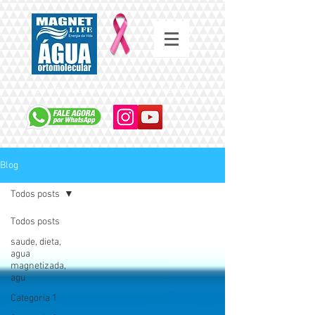
SAÚDE COMEÇA COM A ÁGUA QUE VOCÊ BEBE
Blog
Todos posts
Todos posts
saude, dieta,
agua
magnetizada,
agu
Categoria 1