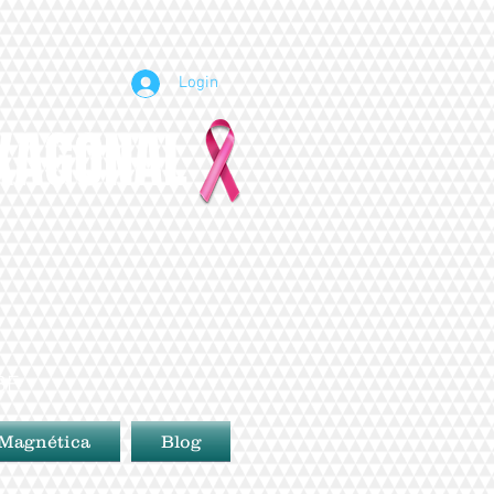
Login
EXAGONAL
BE
 Magnética
Blog