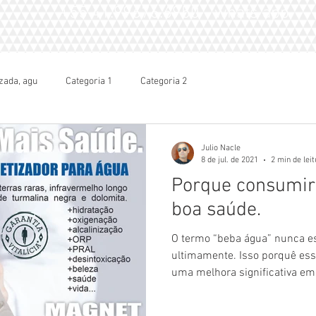
+55 41.99676.6950 - whats app
zada, agu
Categoria 1
Categoria 2
Julio Nacle
8 de jul. de 2021
2 min de lei
Porque consumir 
boa saúde.
O termo “beba água” nunca e
ultimamente. Isso porquê ess
uma melhora significativa em.