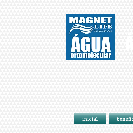
Á
inicial
benefi