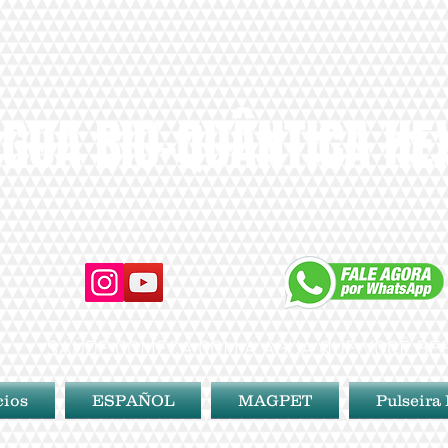
GUA BIO-QUÂNTICA H
SAÚDE COMEÇA COM A ÁGUA QUE VOCÊ BE
cios
ESPAÑOL
MAGPET
Pulseira