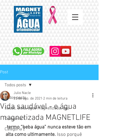
SAÚDE COMEÇA COM A ÁGUA QUE VOCÊ BEBE
Post
Todos posts
Julio Nacle
Todos posts
25 de ago. de 2021
2 min de leitura
Vida saudável - e água
saude, dieta, agua magnetizada, agu
magnetizada MAGNETLIFE
Categoria 1
 termo “beba água” nunca esteve tão em 
Categoria 2
alta como ultimamente.
 Isso porquê 