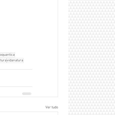
ioquantica
tura
vidanatura
Ver tudo