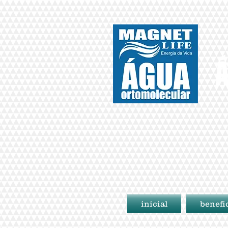
Á
inicial
benefi