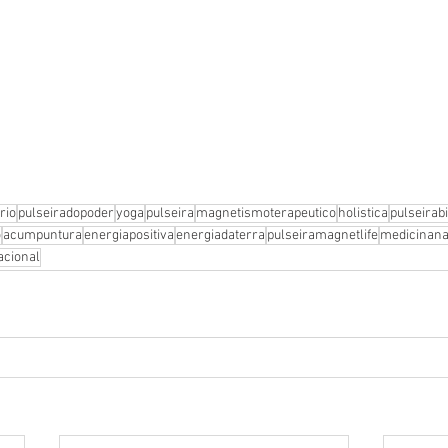
rio
pulseiradopoder
yoga
pulseira
magnetismoterapeutico
holistica
pulseirab
o
acumpuntura
energiapositiva
energiadaterra
pulseiramagnetlife
medicinana
acional