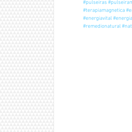
#pulseiras
#pulseira
#terapiamagnetica
#e
#energiavital
#energi
#remedionatural
#na