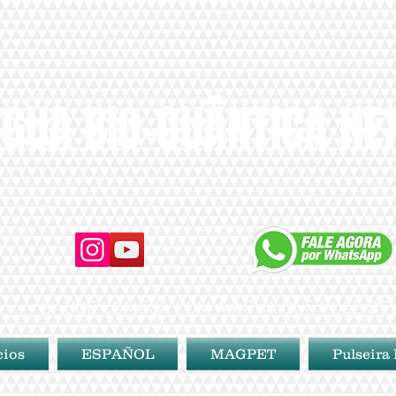
GUA BIO-QUÂNTICA H
SAÚDE COMEÇA COM A ÁGUA QUE VOCÊ BE
cios
ESPAÑOL
MAGPET
Pulseira