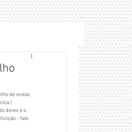
lho
o
lho de ondas 
ica ) 
do dores e o 
função - fale 