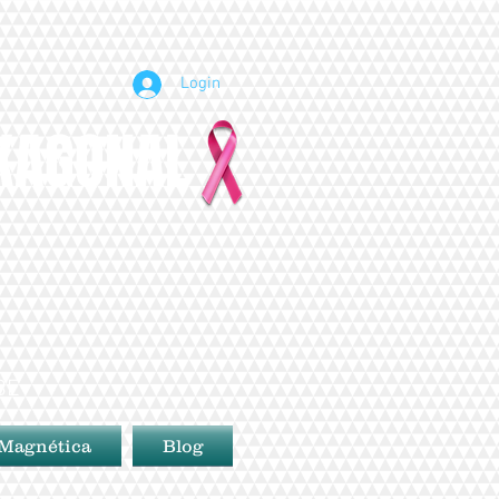
Login
EXAGONAL
BE
 Magnética
Blog