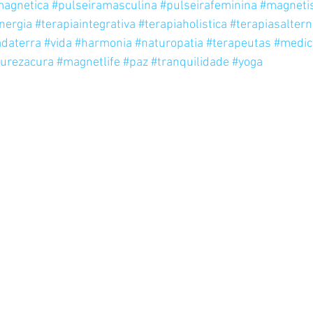
magnetica
#pulseiramasculina
#pulseirafeminina
#magneti
nergia
#terapiaintegrativa
#terapiaholistica
#terapiasaltern
adaterra
#vida
#harmonia
#naturopatia
#terapeutas
#medic
turezacura
#magnetlife
#paz
#tranquilidade
#yoga