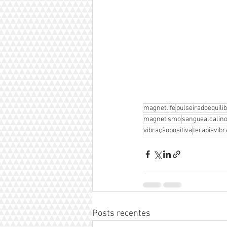
magnetlife
pulseiradoequilib
magnetismo
sanguealcalin
vibraçãopositiva
terapiavibr
Posts recentes