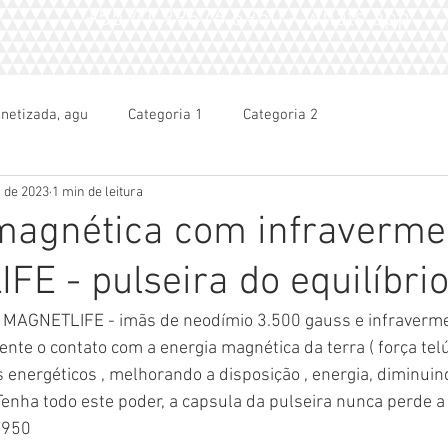
+55 41.99676.6950 - whats app
netizada, agu
Categoria 1
Categoria 2
. de 2023
1 min de leitura
magnética com infraverme
E - pulseira do equilíbri
 MAGNETLIFE - imãs de neodímio 3.500 gauss e infraverme
nte o contato com a energia magnética da terra ( força telúr
s energéticos , melhorando a disposição , energia, diminuin
Tenha todo este poder, a capsula da pulseira nunca perde a 
6950