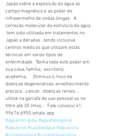
Japáo sobre a exposição da água ao 
campo magnético e ao poder do 
infravermelho de ondas longas.  A 
correção molecular da estrutura da água 
 tem sido utilizada em tratamentos no 
Japáo a décadas , tendo inclusive 
centros médicos que utilizam estas 
técnicas em varios tipos de 
enfermidade.  Tenha todo este poder em 
sua casa, família,  escritorio,  
academia...   Diminua o risco de 
doenças degenerativas, envelhecimento 
precoce , cancer , doenças renais....   
utilize na garrafa de uso pessoal ou no 
filtro até 30 litros .   Fale conosco 41. 
99676.6950 whats app    
#aguacorrigida
, 
#aguahexagonal
#aguavital
#saúdeeágua
#aguacura
#curapelaágua
#curapelanatureza