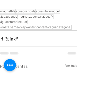
magnetlife
águacorrigida
águavital
magpet
águaesaúde
magnetizadorparaágua">
águaortomolecular
<meta name="keywords" content="águahexagonal
Ver tudo
Posts recentes