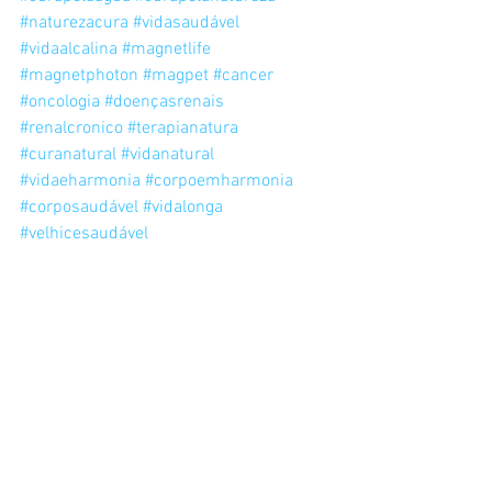
#naturezacura
#vidasaudável
#vidaalcalina
#magnetlife
#magnetphoton
#magpet
#cancer
#oncologia
#doençasrenais
#renalcronico
#terapianatura
#curanatural
#vidanatural
#vidaeharmonia
#corpoemharmonia
#corposaudável
#vidalonga
#velhicesaudável