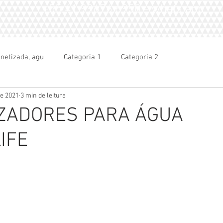
+55 41.99676.6950 - whats app
netizada, agu
Categoria 1
Categoria 2
 de 2021
3 min de leitura
ZADORES PARA ÁGUA
IFE