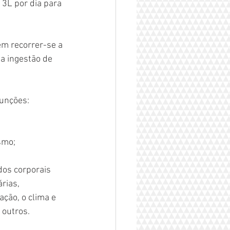
 3L por dia para 
ém recorrer-se a 
a ingestão de 
funções:
smo;
dos corporais 
rias, 
ação, o clima e 
 outros.