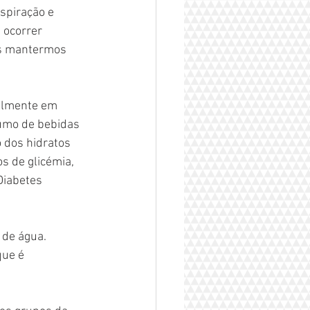
spiração e 
 ocorrer 
os mantermos 
almente em 
umo de bebidas 
 dos hidratos 
s de glicémia, 
Diabetes 
de água. 
ue é 