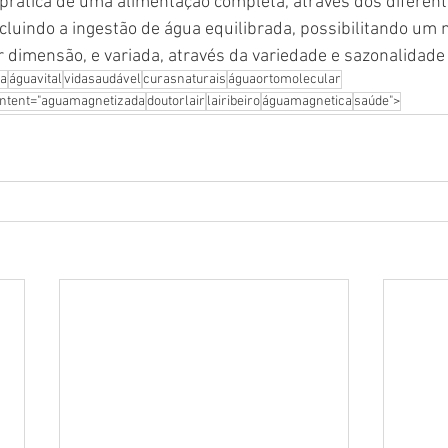
prática de uma alimentação completa, através dos diferent
cluindo a ingestão de água equilibrada, possibilitando um
dimensão, e variada, através da variedade e sazonalidade
da
águavital
vidasaudável
curasnaturais
águaortomolecular
ntent="aguamagnetizada
doutorlair
lairibeiro
águamagnetica
saúde">