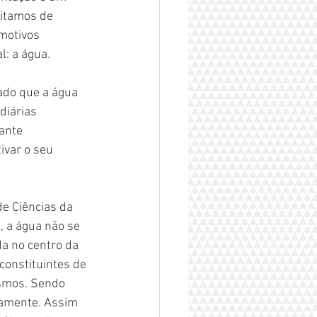
itamos de 
motivos 
l: a água.
ado que a água 
diárias 
ante 
ivar o seu 
e Ciências da 
, a água não se 
a no centro da 
onstituintes de 
smos. Sendo 
iamente. Assim 