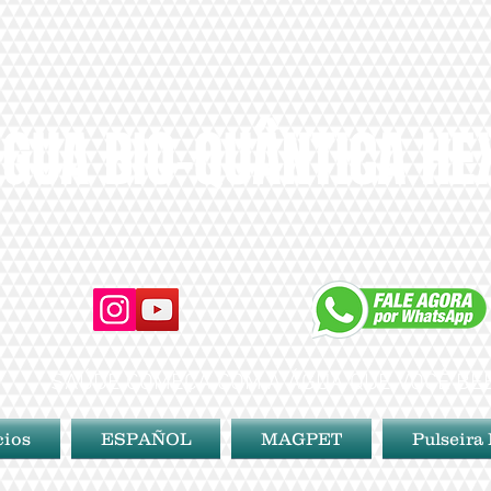
GUA BIO-QUÂNTICA H
SAÚDE COMEÇA COM A ÁGUA QUE VOCÊ BE
cios
ESPAÑOL
MAGPET
Pulseira