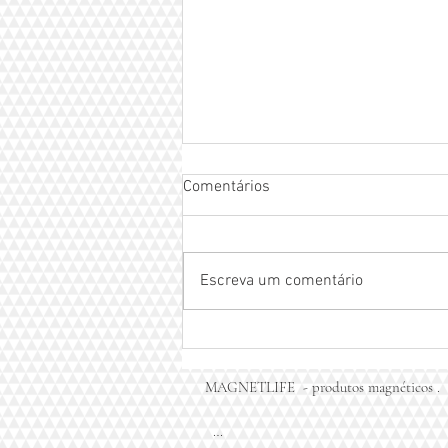
Comentários
Escreva um comentário
Pulseira magnética com
infravermelho MAGNETLIFE -
pulseira do equilíbrio
MAGNETLIFE  - produtos magnéticos . 
