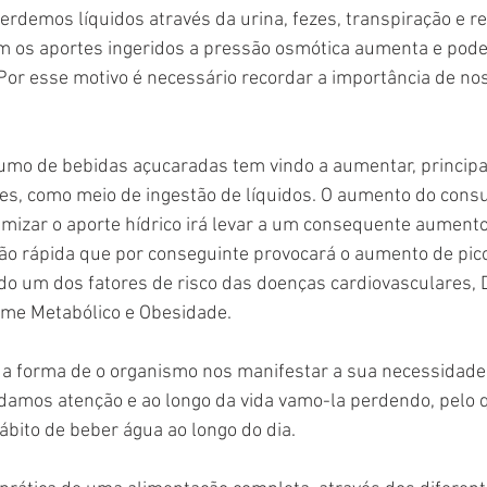
demos líquidos através da urina, fezes, transpiração e re
 os aportes ingeridos a pressão osmótica aumenta e pode
 Por esse motivo é necessário recordar a importância de n
sumo de bebidas açucaradas tem vindo a aumentar, princip
tes, como meio de ingestão de líquidos. O aumento do cons
mizar o aporte hídrico irá levar a um consequente aumento
o rápida que por conseguinte provocará o aumento de pico
o um dos fatores de risco das doenças cardiovasculares, 
drome Metabólico e Obesidade.
 a forma de o organismo nos manifestar a sua necessidade 
damos atenção e ao longo da vida vamo-la perdendo, pelo q
ábito de beber água ao longo do dia.