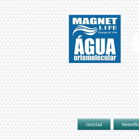
Á
inicial
benefi