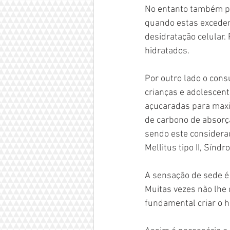
No entanto também per
quando estas excedem
desidratação celular.
hidratados.
Por outro lado o con
crianças e adolescen
açucaradas para maxi
de carbono de absorçã
sendo este considerad
Mellitus tipo II, Sín
A sensação de sede é
Muitas vezes não lhe 
fundamental criar o h