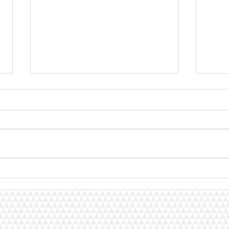
Água corrrigida exposta ao
AGUA
campo magnético e o
DA A
ALZHEIMER
CAMP
MAG