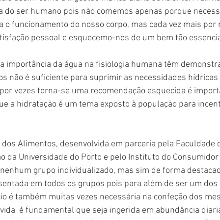
ida do ser humano pois não comemos apenas porque necess
ra o funcionamento do nosso corpo, mas cada vez mais por 
atisfação pessoal e esquecemo-nos de um bem tão essencia
 a importância da água na fisiologia humana têm demonstr
s não é suficiente para suprimir as necessidades hídricas 
ue por vezes torna-se uma recomendação esquecida é import
ue a hidratação é um tema exposto à população para incent
dos Alimentos, desenvolvida em parceria pela Faculdade d
o da Universidade do Porto e pelo Instituto do Consumidor 
 nenhum grupo individualizado, mas sim de forma destacad
entada em todos os grupos pois para além de ser um dos c
cio é também muitas vezes necessária na confeção dos me
 vida  é fundamental que seja ingerida em abundância diar