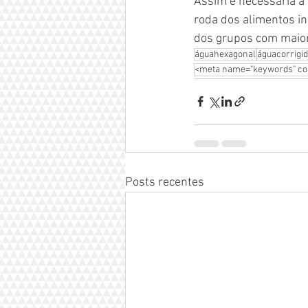
Assim é necessária a 
roda dos alimentos in
dos grupos com maior 
águahexagonal
águacorrigi
<meta name="keywords" co
Posts recentes