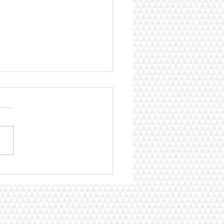
 VITAL - OS BENEFICIOS
GUA CORRIGIDA POR
O QUANTICO UNIFICADO -
NETLIFE