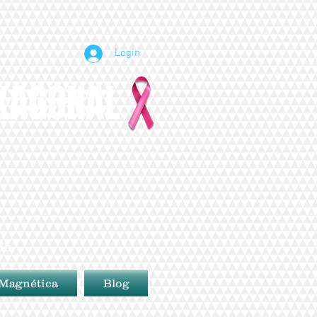
Login
EXAGONAL
BE
 Magnética
Blog