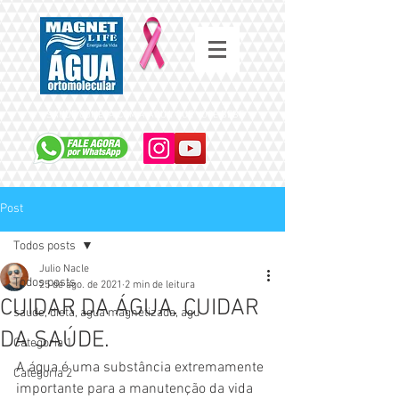
SAÚDE COMEÇA COM A ÁGUA QUE VOCÊ BEBE
Post
Todos posts
Julio Nacle
Todos posts
25 de ago. de 2021
2 min de leitura
CUIDAR DA ÁGUA. CUIDAR
saude, dieta, agua magnetizada, agu
DA SAÚDE.
Categoria 1
A água é uma substância extremamente 
Categoria 2
importante para a manutenção da vida 