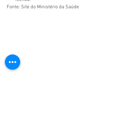
 Fonte: Site do Ministério da Saúde
magnetlife
águahexagonal
águacorrigida
águamagnetizada
dicasdesaúde
desidratação
saúdenatural
viverbem
câncer
vidasaudável
vivercomsaúde
magpet
MAGNETLIFE
vidalonga
magnetizadorparaágua">
prevençãoadoenças