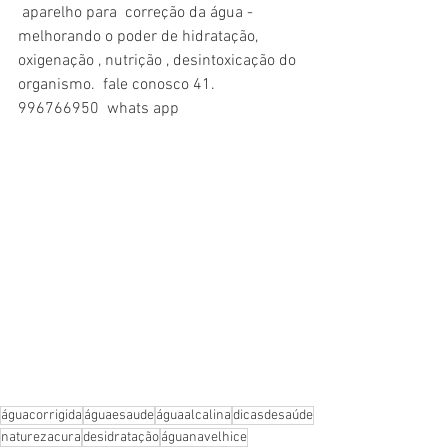
 aparelho para  correção da água - 
melhorando o poder de hidratação, 
oxigenação , nutrição , desintoxicação do 
organismo.  fale conosco 41. 
996766950  whats app
águacorrigida
águaesaude
águaalcalina
dicasdesaúde
naturezacura
desidratação
águanavelhice