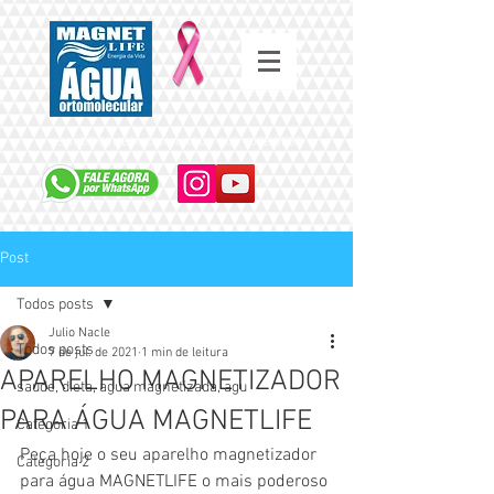
SAÚDE COMEÇA COM A ÁGUA QUE VOCÊ BEBE
Post
Todos posts
Julio Nacle
Todos posts
7 de jul. de 2021
1 min de leitura
APARELHO MAGNETIZADOR
saude, dieta, agua magnetizada, agu
PARA ÁGUA MAGNETLIFE
Categoria 1
Peça hoje o seu aparelho magnetizador 
Categoria 2
para água MAGNETLIFE o mais poderoso 