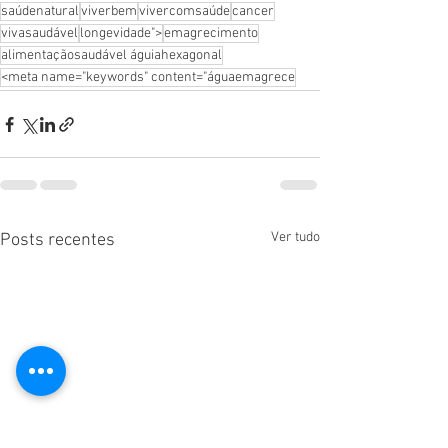
saúdenatural
viverbem
vivercomsaúde
cancer
vivasaudável
longevidade">
emagrecimento
alimentaçãosaudável águiahexagonal
<meta name="keywords" content="águaemagrece
Ver tudo
Posts recentes