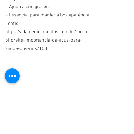
– Ajuda a emagrecer;
– Essencial para manter a boa aparência.
Fonte: 
http://vidamedicamentos.com.br/index.
php/site–importancia-da-agua-para-
saude-dos-rins/153
magnetlife
água
benefíciosdaágua
águaehidratação
águacorrigidasáude
rins
hidrataçãodosrins
pedrasnosrins
doençassdorin
rins">
pedrasrenais
saúdedosrins
pedranorim