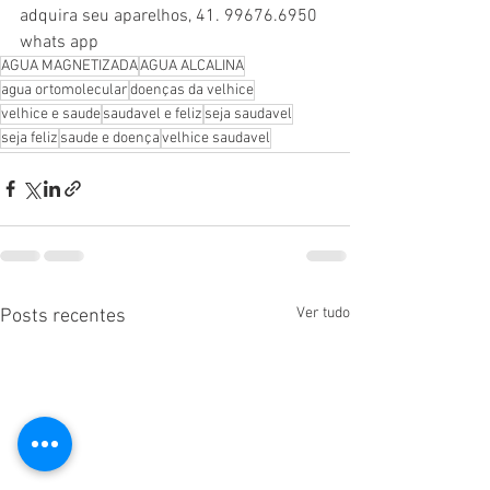
adquira seu aparelhos, 41. 99676.6950  
whats app
AGUA MAGNETIZADA
AGUA ALCALINA
agua ortomolecular
doenças da velhice
velhice e saude
saudavel e feliz
seja saudavel
seja feliz
saude e doença
velhice saudavel
Ver tudo
Posts recentes