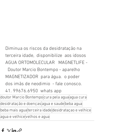
Diminua os riscos da desidratação na 
terceira idade,  disponibilize  aos idosos  
AGUA ORTOMOLECULAR   MAGNETLIFE - 
  Doutor Marcio Bontempo - aparelho 
MAGNETIZADOR  para água.  o poder 
dos imãs de neodimio  - fale conosco. 
41. 99676.6950  whats app 
doutor Marcio Bontempo
cura pela agua
agua cura
desidratação e doenças
agua e saude
beba agua
beba mais agua
terceira idade
desidrataçao e velhice
agua e velhice
velhos e agua