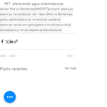
PET  oferecendo agua ortomolecular. 
doutor Marcio Bontempo
MAGPET
prevenir doenças
doencas renais
doutor lair ribeiro
Marcio Bontempo
gatos adultos
doenças renais
vida saudavel
doencas renais em gatos
gatos e insuficiecia renal
douto
doença renal
vidaplena
vidasadudavel
Ver tudo
Posts recentes