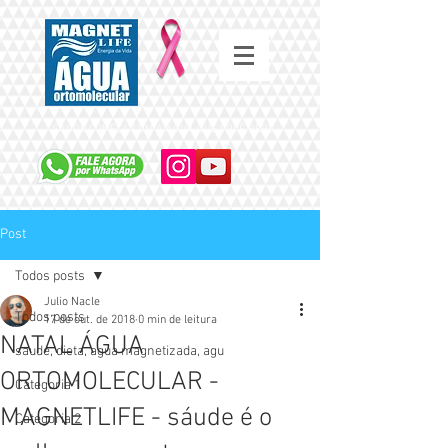
SAÚDE COMEÇA COM A ÁGUA QUE VOCÊ BEBE
Post
Todos posts
Julio Nacle
Todos posts
17 de out. de 2018
0 min de leitura
NATAL ÁGUA
saude, dieta, agua magnetizada, agu
ORTOMOLECULAR -
Categoria 1
MAGNETLIFE - sáude é o
Categoria 2