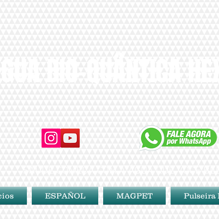
GUA BIO-QUÂNTICA H
SAÚDE COMEÇA COM A ÁGUA QUE VOCÊ BE
cios
ESPAÑOL
MAGPET
Pulseira