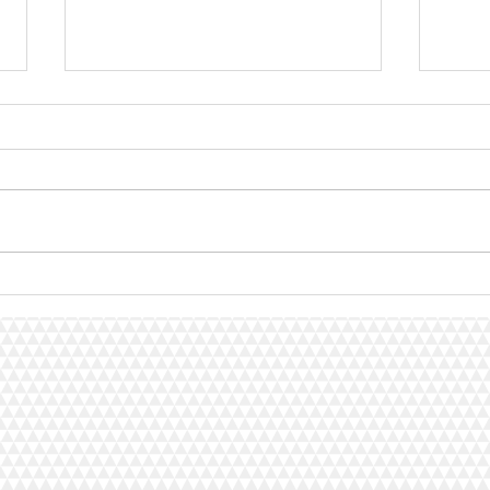
Água corrrigida exposta ao
AGUA
campo magnético e o
DA A
ALZHEIMER
CAMP
MAG