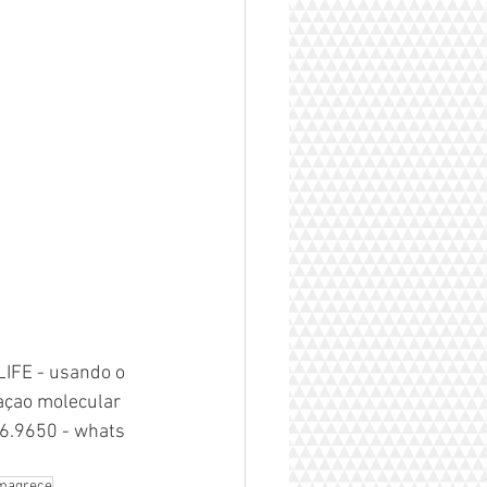
IFE - usando o 
açao molecular 
76.9650 - whats 
magrece