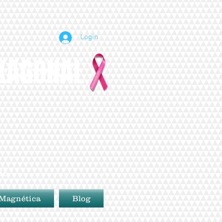
Login
EXAGONAL
BE
 Magnética
Blog