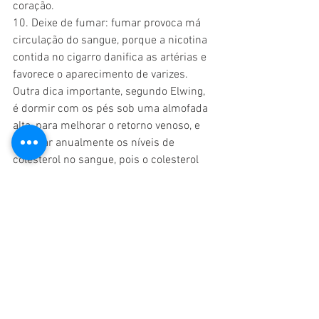
coração.
10. Deixe de fumar: fumar provoca má 
circulação do sangue, porque a nicotina 
contida no cigarro danifica as artérias e 
favorece o aparecimento de varizes.
Outra dica importante, segundo Elwing, 
é dormir com os pés sob uma almofada 
alta, para melhorar o retorno venoso, e 
verificar anualmente os níveis de 
colesterol no sangue, pois o colesterol 
alto dificulta a passagem de sangue 
pelas artérias e gera os sintomas de má 
circulação. “Cuidados como estes são 
indispensáveis por quem sofre de má 
circulação sanguínea. Mas, além disso, 
deve-se evitar o acúmulo de gordura 
optando por uma alimentação saudável”, 
destaca o angiologista.