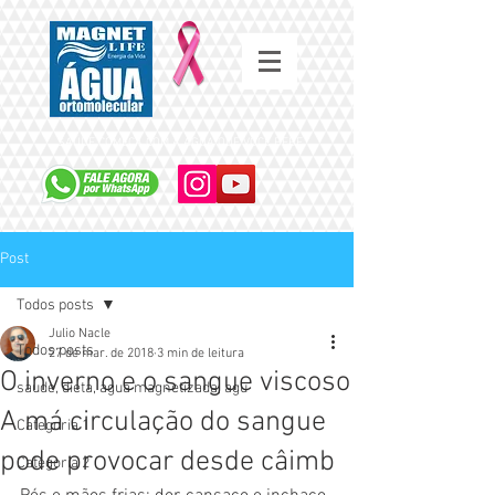
SAÚDE COMEÇA COM A ÁGUA QUE VOCÊ BEBE
Post
Todos posts
Julio Nacle
Todos posts
27 de mar. de 2018
3 min de leitura
O inverno e o sangue viscoso
saude, dieta, agua magnetizada, agu
A má circulação do sangue
Categoria 1
pode provocar desde câimb
Categoria 2