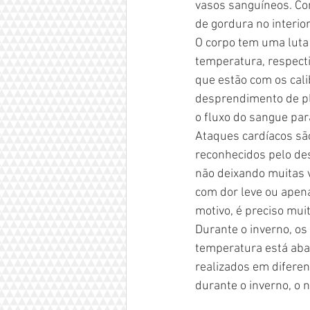
vasos sanguíneos. Co
de gordura no interio
O corpo tem uma luta 
temperatura, respect
que estão com os calib
desprendimento de pla
o fluxo do sangue par
Ataques cardíacos são
reconhecidos pelo des
não deixando muitas 
com dor leve ou apen
motivo, é preciso mui
Durante o inverno, o
temperatura está abai
realizados em difere
durante o inverno, o 