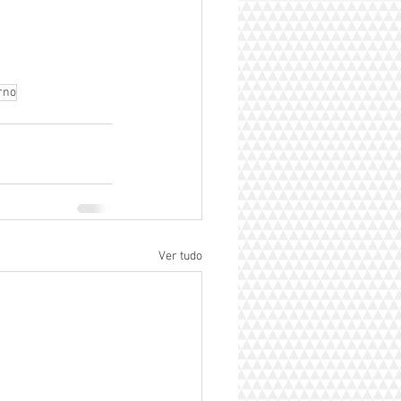
rno
Ver tudo