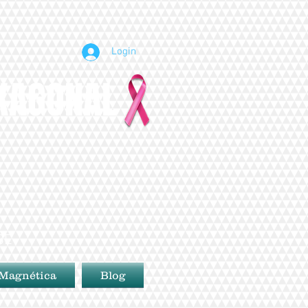
Login
EXAGONAL
BE
 Magnética
Blog