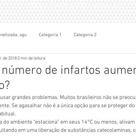
+55 41.99676.6950 - whats app
netizada, agu
Categoria 1
Categoria 2
r. de 2018
2 min de leitura
o número de infartos aum
o?
ausar grandes problemas. Muitos brasileiros não se preoc
te. Se agasalhar não é a única opção para se proteger do f
bitual.
 do ambiente “estaciona” em seus 14°C ou menos, ativam 
sultando em uma liberação de substâncias catecolaminas, c