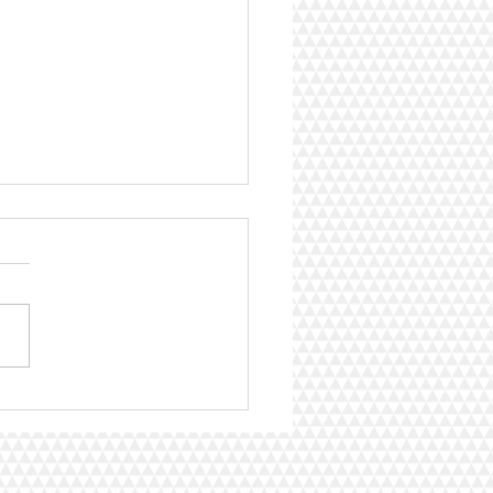
 VITAL - OS BENEFICIOS
GUA CORRIGIDA POR
O QUANTICO UNIFICADO -
NETLIFE