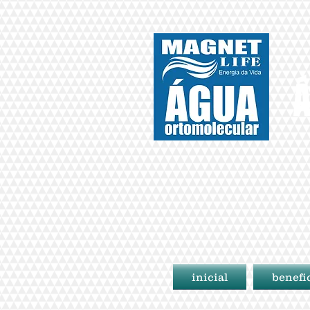
Á
inicial
benefi