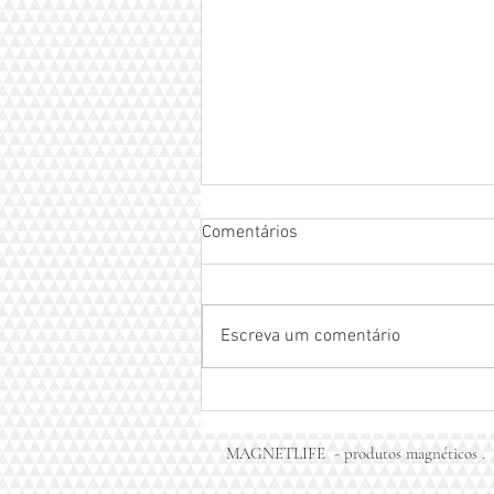
Comentários
Escreva um comentário
Pulseira magnética com
infravermelho MAGNETLIFE -
pulseira do equilíbrio
MAGNETLIFE  - produtos magnéticos . 
