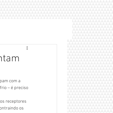
entam
upam com a 
rio – é preciso 
os receptores 
ontraindo os 