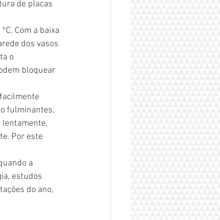
ura de placas 
°C. Com a baixa 
arede dos vasos 
ta o 
podem bloquear 
facilmente 
o fulminantes, 
 lentamente, 
e. Por este 
quando a 
ia, estudos 
ações do ano, 