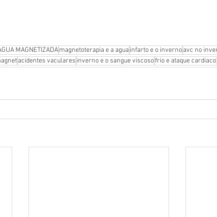
AGUA MAGNETIZADA
magnetoterapia e a agua
infarto e o inverno
avc no inve
agnet
acidentes vaculares
inverno e o sangue viscoso
frio e ataque cardiaco