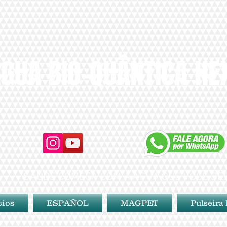
GUA BIO-QUÂNTICA H
SAÚDE COMEÇA COM A ÁGUA QUE VOCÊ BE
cios
ESPAÑOL
MAGPET
Pulseira