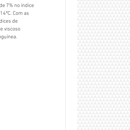
de 7% no índice 
 14ºC. Com as 
dices de 
e viscoso 
nguínea.