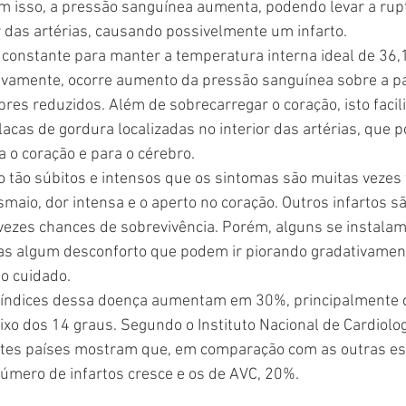
m isso, a pressão sanguínea aumenta, podendo levar a rupt
r das artérias, causando possivelmente um infarto.
constante para manter a temperatura interna ideal de 36,1
ivamente, ocorre aumento da pressão sanguínea sobre a p
res reduzidos. Além de sobrecarregar o coração, isto facili
cas de gordura localizadas no interior das artérias, que 
a o coração e para o cérebro.
 tão súbitos e intensos que os sintomas são muitas vezes 
maio, dor intensa e o aperto no coração. Outros infartos sã
vezes chances de sobrevivência. Porém, alguns se instalam
as algum desconforto que podem ir piorando gradativament
to cuidado.
s índices dessa doença aumentam em 30%, principalmente 
xo dos 14 graus. Segundo o Instituto Nacional de Cardiolog
ntes países mostram que, em comparação com as outras est
número de infartos cresce e os de AVC, 20%.