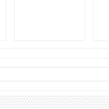
Água corrrigida exposta ao
AGUA
campo magnético e o
DA A
ALZHEIMER
CAMP
MAG