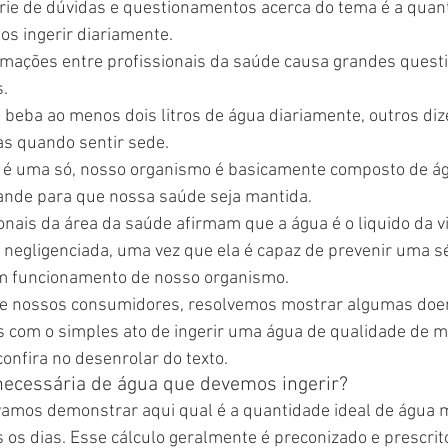
rie de dúvidas e questionamentos acerca do tema é a quan
s ingerir diariamente.
ormações entre profissionais da saúde causa grandes quest
.
beba ao menos dois litros de água diariamente, outros di
s quando sentir sede.
e é uma só, nosso organismo é basicamente composto de ág
rande para que nossa saúde seja mantida.
onais da área da saúde afirmam que a água é o liquido da vi
 negligenciada, uma vez que ela é capaz de prevenir uma sé
bom funcionamento de nosso organismo.
e nossos consumidores, resolvemos mostrar algumas doe
 com o simples ato de ingerir uma água de qualidade de ma
confira no desenrolar do texto.
necessária de água que devemos ingerir?
vamos demonstrar aqui qual é a quantidade ideal de água m
 os dias. Esse cálculo geralmente é preconizado e prescrit