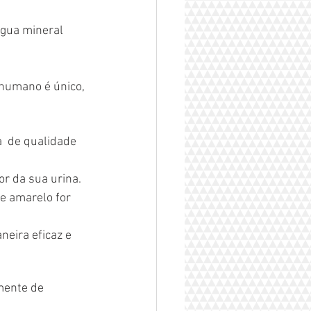
água mineral 
 humano é único, 
  de qualidade 
or da sua urina.
e amarelo for 
eira eficaz e 
mente de 