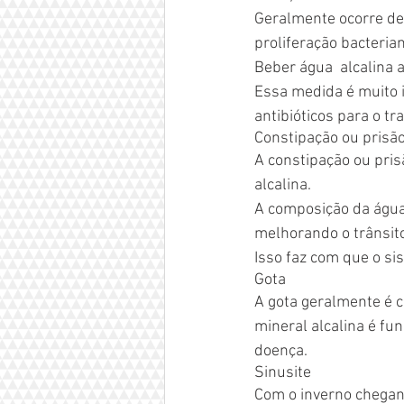
Geralmente ocorre dev
proliferação bacterian
Beber água  alcalina 
Essa medida é muito i
antibióticos para o t
Constipação ou prisão
A constipação ou pris
alcalina.
A composição da água
melhorando o trânsito
Isso faz com que o s
Gota
A gota geralmente é c
mineral alcalina é f
doença.
Sinusite
Com o inverno chegan