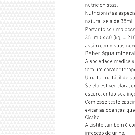
nutricionistas.
Nutricionistas especi
natural seja de 35mL 
Portanto se uma pess
35 (ml) x 60 (kg) = 2
assim como suas nece
Beber água mineral
A sociedade médica s
tem um caráter terapê
Uma forma fácil de sa
Se ela estiver clara,
escuro, então sua ing
Com esse teste caseir
evitar as doenças qu
Cistite
A cistite também é c
infecção de urina.