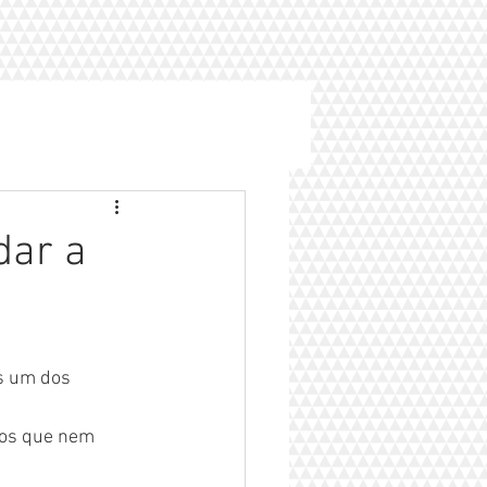
dar a
s um dos 
mos que nem 