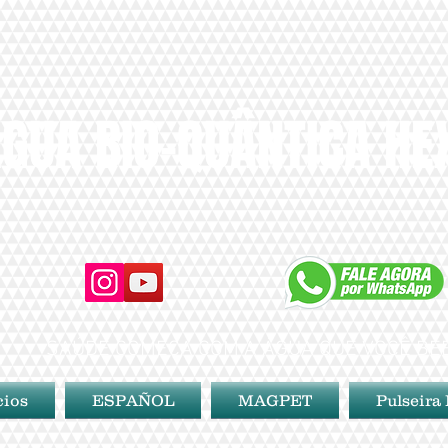
GUA BIO-QUÂNTICA H
SAÚDE COMEÇA COM A ÁGUA QUE VOCÊ BE
cios
ESPAÑOL
MAGPET
Pulseira