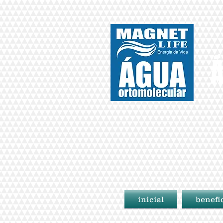
Á
inicial
benefi