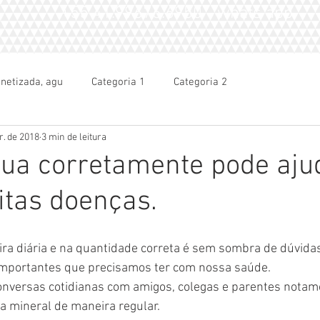
+55 41.99676.6950 - whats app
netizada, agu
Categoria 1
Categoria 2
r. de 2018
3 min de leitura
gua corretamente pode aju
itas doenças.
ira diária e na quantidade correta é sem sombra de dúvida
mportantes que precisamos ter com nossa saúde.
nversas cotidianas com amigos, colegas e parentes nota
 mineral de maneira regular.