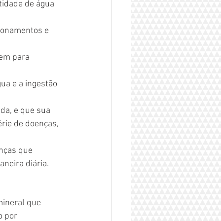
tidade de água 
ionamentos e 
zem para 
ua e a ingestão 
da, e que sua 
rie de doenças, 
nças que 
neira diária.
ineral que 
o por 