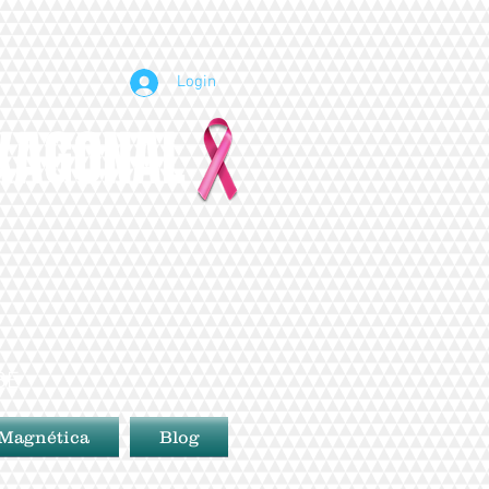
Login
EXAGONAL
BE
 Magnética
Blog