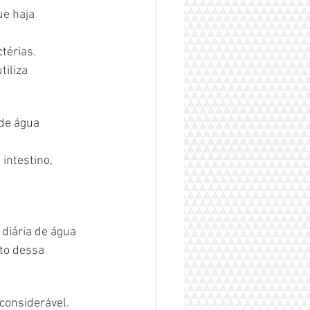
e haja 
térias.
iliza 
de água  
intestino, 
diária de água 
to dessa 
considerável.