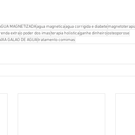
AGUA MAGNETIZADA
agua magnetica
agua corrigida e diabete
magnetoterapia
renda extra
o poder dos imas
terapia holistica
ganhe dinheiro
osteoporose
AIXA GALAO DE AGUA
tratamento comimas