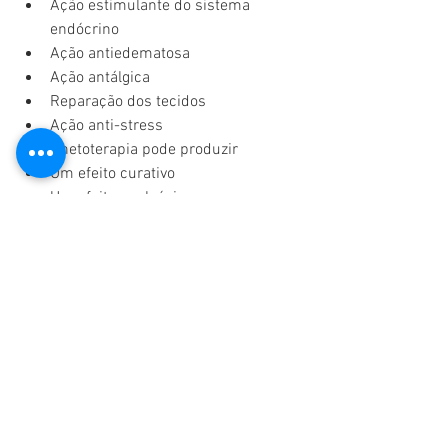
Ação estimulante do sistema 
endócrino  
Ação antiedematosa  
Ação antálgica  
Reparação dos tecidos  
Ação anti-stress 
A Magnetoterapia pode produzir 
Um efeito curativo  
Um efeito analgésico  
Um efeito estético 
magnetlife
magnetoterapia
AGUA ALCALINA
agua magnetica
agua corrigida e diabete
magnetoterapia e a agua
agua curitiba
agua emagrece
imas curam
o poder dos imas
diabetes e agua