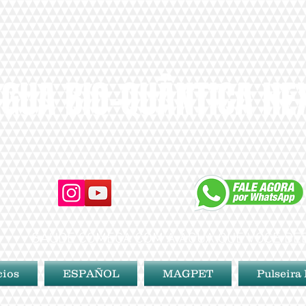
GUA BIO-QUÂNTICA H
SAÚDE COMEÇA COM A ÁGUA QUE VOCÊ BE
cios
ESPAÑOL
MAGPET
Pulseira