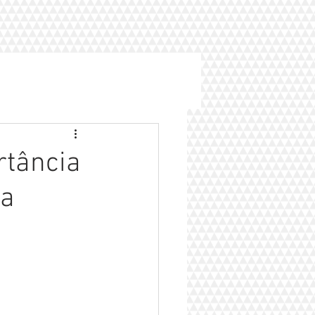
rtância
sa