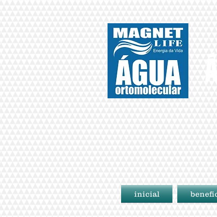
Á
inicial
benefi