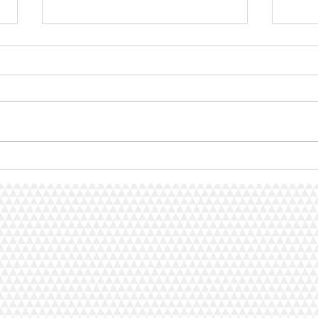
Água corrrigida exposta ao
AGUA
campo magnético e o
DA A
ALZHEIMER
CAMP
MAG