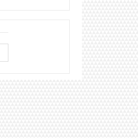
 VITAL - OS BENEFICIOS
GUA CORRIGIDA POR
O QUANTICO UNIFICADO -
NETLIFE