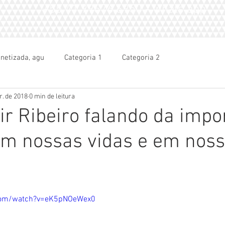
+55 41.99676.6950 - whats app
netizada, agu
Categoria 1
Categoria 2
r. de 2018
0 min de leitura
ir Ribeiro falando da impo
em nossas vidas e em nos
com/watch?v=eK5pNOeWex0