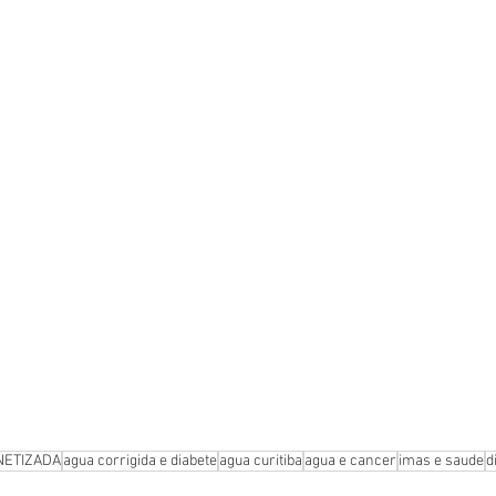
NETIZADA
agua corrigida e diabete
agua curitiba
agua e cancer
imas e saude
d