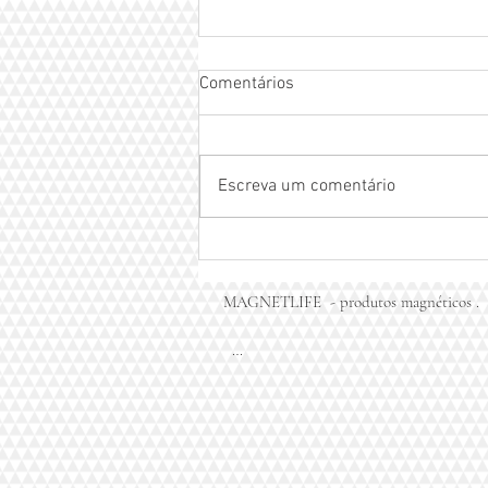
Comentários
Escreva um comentário
Pulseira magnética com
infravermelho MAGNETLIFE -
pulseira do equilíbrio
MAGNETLIFE  - produtos magnéticos . 

           41.996766950.( WHATS APP)
