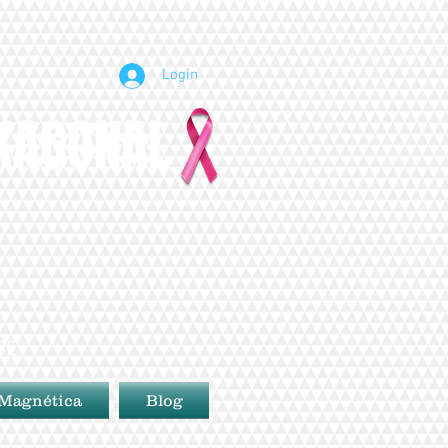
Login
EXAGONAL
BE
 Magnética
Blog