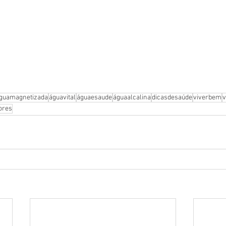
guamagnetizada
águavital
águaesaude
águaalcalina
dicasdesaúde
viverbem
v
ores