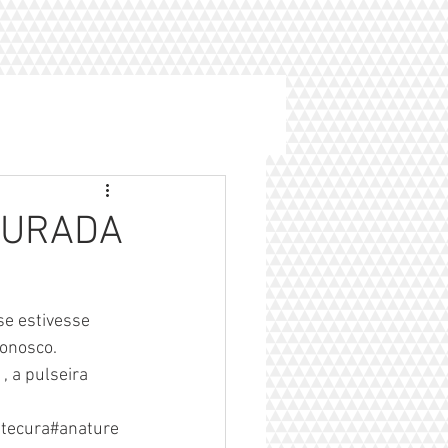
TURADA
e estivesse  
onosco. 
 a pulseira 
tecura#anature