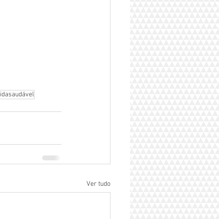
idasaudável
Ver tudo