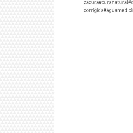
zacura#curanatural#
corrigida#águamedici