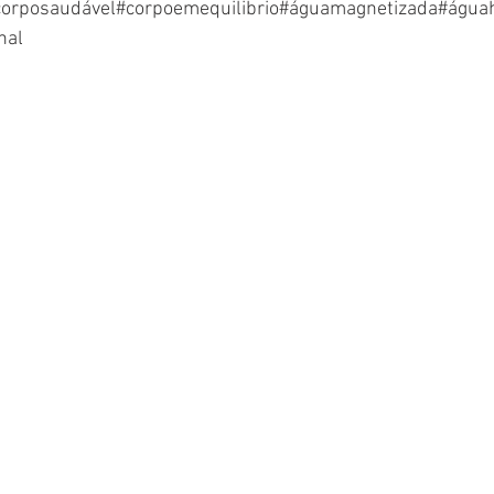
corposaudável#corpoemequilibrio#águamagnetizada#água
nal 