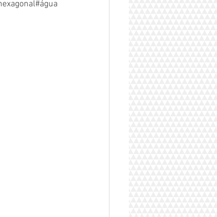
hexagonal#água