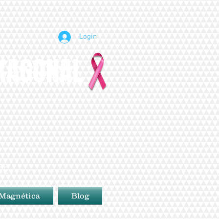
Login
EXAGONAL
BE
 Magnética
Blog