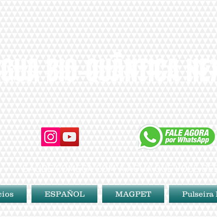
GUA BIO-QUÂNTICA H
SAÚDE COMEÇA COM A ÁGUA QUE VOCÊ BE
cios
ESPAÑOL
MAGPET
Pulseira