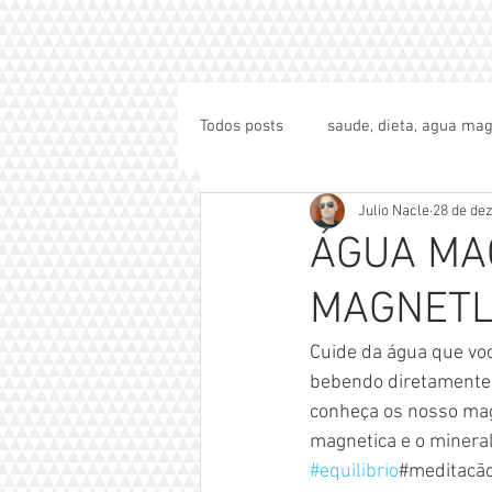
Todos posts
saude, dieta, agua mag
Julio Nacle
28 de dez
ÁGUA MA
MAGNETL
Cuide da água que voc
bebendo diretamente e
conheça os nosso magn
magnetica e o minerali
#equilibrio
#meditacã