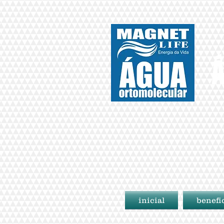
Á
inicial
benefi