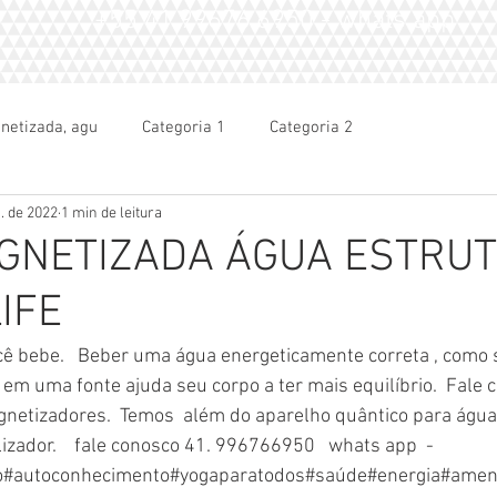
+55 41.99676.6950 - whats app
netizada, agu
Categoria 1
Categoria 2
. de 2022
1 min de leitura
GNETIZADA ÁGUA ESTRU
IFE
ê bebe.   Beber uma água energeticamente correta , como s
m uma fonte ajuda seu corpo a ter mais equilíbrio.  Fale c
etizadores.  Temos  além do aparelho quântico para água ,
zador.    fale conosco 41. 996766950   whats app  -     
o#autoconhecimento#yogaparatodos#saúde#energia#amen