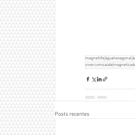
magnetlife
águahexagonal
á
vivercomsaúde
magnetizad
Posts recentes