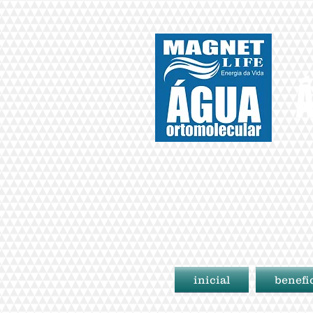
Á
inicial
benefi