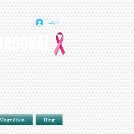
Login
EXAGONAL
BE
 Magnética
Blog