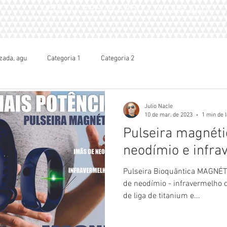
+55 41.99676.6950 - whats app
zada, agu
Categoria 1
Categoria 2
Julio Nacle
10 de mar. de 2023
1 min de l
Pulseira magnét
neodímio e infra
Pulseira Bioquântica MAGNÉ
de neodímio - infravermelho de ondas longas com pastilha
de liga de titanium e...