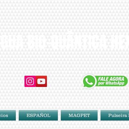
GUA BIO-QUÂNTICA H
SAÚDE COMEÇA COM A ÁGUA QUE VOCÊ BE
cios
ESPAÑOL
MAGPET
Pulseira