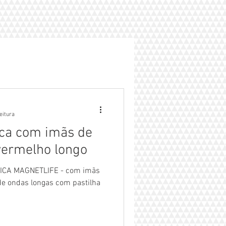
eitura
ica com imãs de
vermelho longo
TICA MAGNETLIFE - com imãs