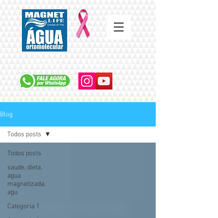
SAÚDE COMEÇA COM A ÁGUA QUE VOCÊ BEBE
Blog
Todos posts
Todos posts
saude, dieta,
agua
magnetizada,
agu
Categoria 1