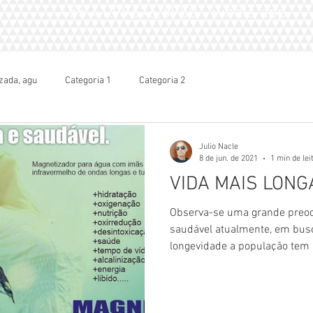
+55 41.99676.6950 - whats app
zada, agu
Categoria 1
Categoria 2
Julio Nacle
8 de jun. de 2021
1 min de lei
VIDA MAIS LON
Observa-se uma grande preo
saudável atualmente, em busc
longevidade a população tem a