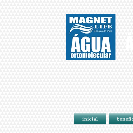
Á
inicial
benefi