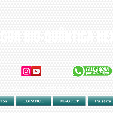
GUA BIO-QUÂNTICA H
SAÚDE COMEÇA COM A ÁGUA QUE VOCÊ BE
cios
ESPAÑOL
MAGPET
Pulseira