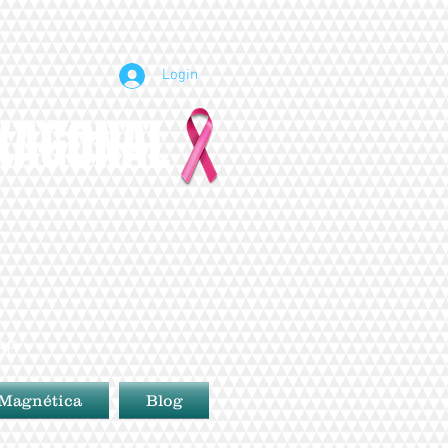
Login
EXAGONAL
BE
 Magnética
Blog