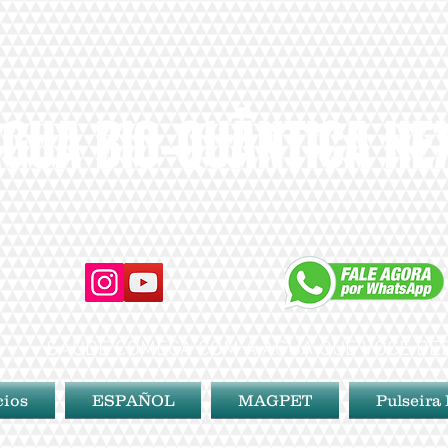
GUA BIO-QUÂNTICA H
SAÚDE COMEÇA COM A ÁGUA QUE VOCÊ BE
cios
ESPAÑOL
MAGPET
Pulseira