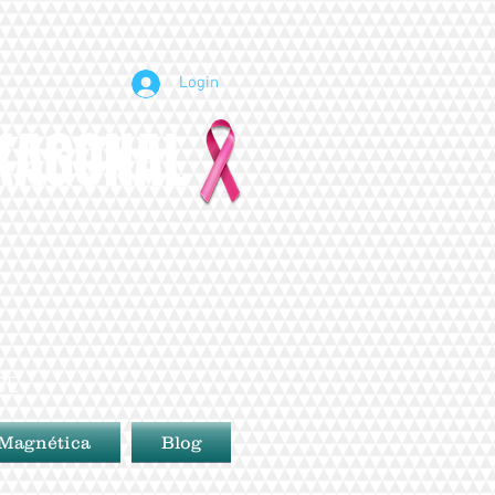
Login
EXAGONAL
BE
 Magnética
Blog