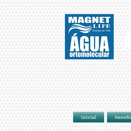
Á
inicial
benefi