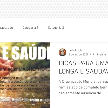
+55 41.99676.6950 - whats app
zada, agu
Categoria 1
Categoria 2
Julio Nacle
8 de jul. de 2021
9 min de lei
DICAS PARA UMA
LONGA E SAUDÁ
A Organização Mundial de Sa
“um estado de completo bem-es
não somente ausência de...