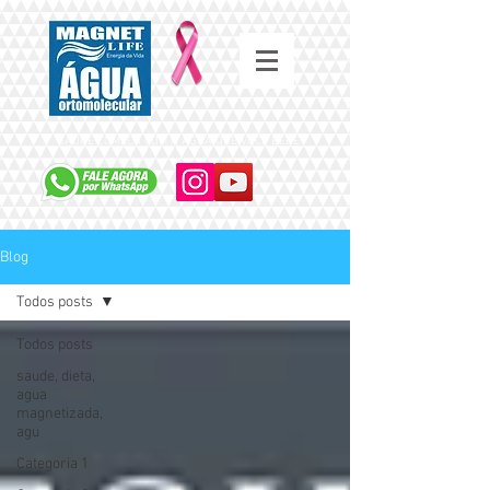
SAÚDE COMEÇA COM A ÁGUA QUE VOCÊ BEBE
Blog
Todos posts
Todos posts
saude, dieta,
agua
magnetizada,
agu
Categoria 1