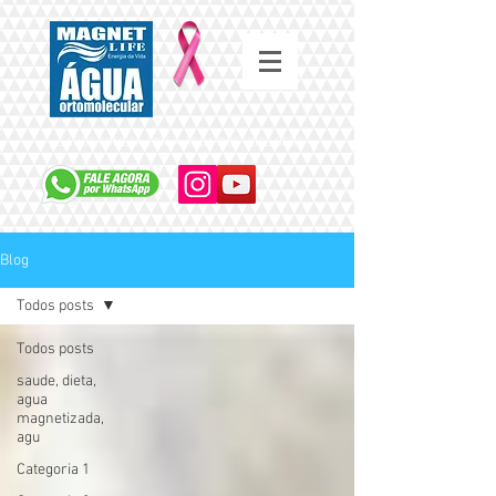
SAÚDE COMEÇA COM A ÁGUA QUE VOCÊ BEBE
Blog
Todos posts
Todos posts
saude, dieta,
agua
magnetizada,
agu
Categoria 1