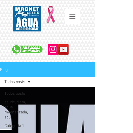
SAÚDE COMEÇA COM A ÁGUA QUE VOCÊ BEBE
Blog
Todos posts
Todos posts
saude, dieta,
agua
magnetizada,
agu
Categoria 1